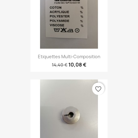
Etiquettes Multi-Composition
10,08 €
14,40 €
favorite_border