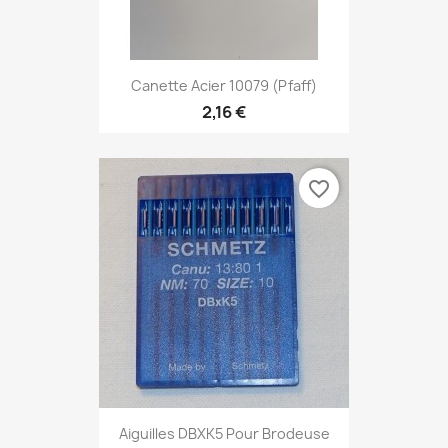
Canette Acier 10079 (Pfaff)
2,16 €
favorite_border
Aiguilles DBXK5 Pour Brodeuse