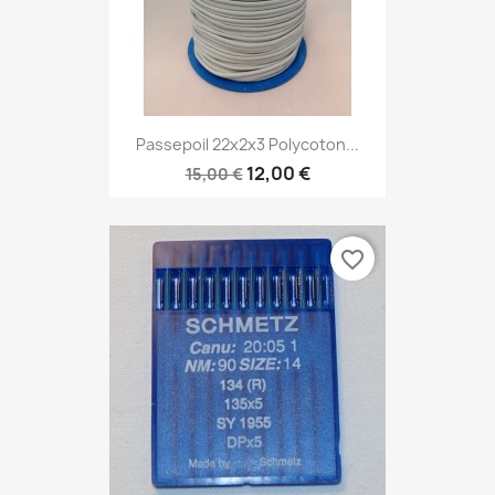
Passepoil 22x2x3 Polycoton...
12,00 €
15,00 €
favorite_border