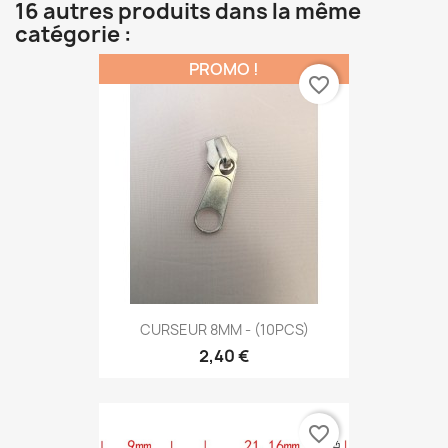
16 autres produits dans la même
catégorie :
PROMO !
favorite_border
CURSEUR 8MM - (10PCS)
2,40 €
favorite_border