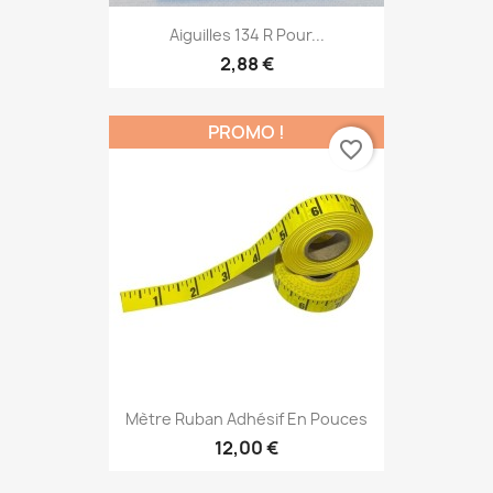
Aiguilles 134 R Pour...
2,88 €
PROMO !
favorite_border
Mètre Ruban Adhésif En Pouces
12,00 €