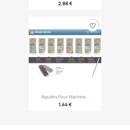
2,88 €
favorite_border
Aiguilles Pour Machine...
1,44 €