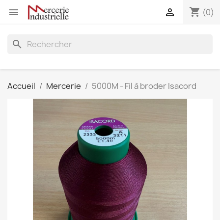
shopping_cart


(0)
search
Accueil
Mercerie
5000M - Fil à broder Isacord