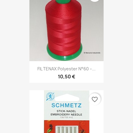
FIL TENAX Polyester N°60 –...
10,50 €
favorite_border