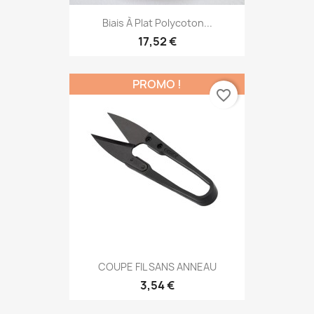
Biais À Plat Polycoton...
17,52 €
PROMO !
favorite_border
COUPE FIL SANS ANNEAU
3,54 €