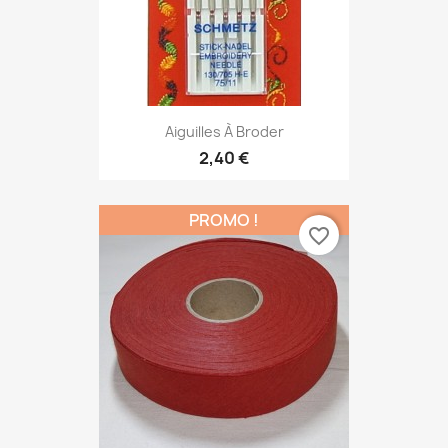
Aiguilles À Broder
2,40 €
PROMO !
favorite_border