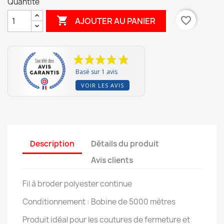
Quantité

favorite_border
AJOUTER AU PANIER
Basé sur 1 avis
VOIR LES AVIS
Description
Détails du produit
Avis clients
Fil à broder polyester continue
Conditionnement : Bobine de 5000 mètres
Produit idéal pour les coutures de fermeture et