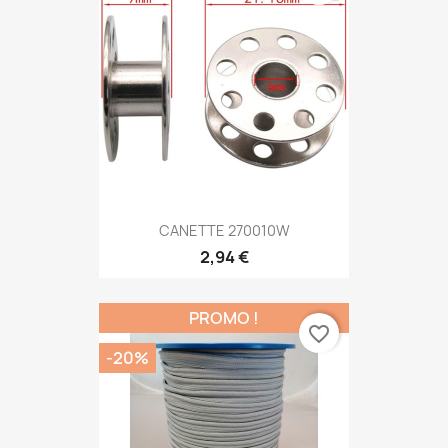
CANETTE 270010W
2,94 €
PROMO !
favorite_border
-20%