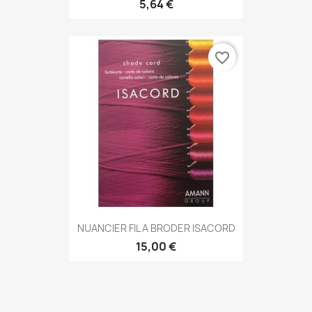
5,64 €
favorite_border
NUANCIER FIL A BRODER ISACORD
15,00 €