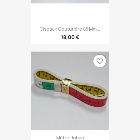
Ciseaux Couturière 85 Mm...
18,00 €
favorite_border
Mètre Ruban