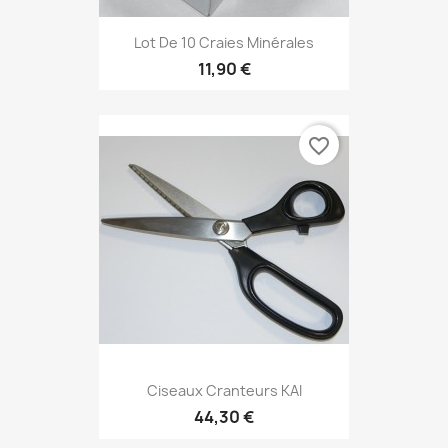
Lot De 10 Craies Minérales
11,90 €
favorite_border
Ciseaux Cranteurs KAI
44,30 €