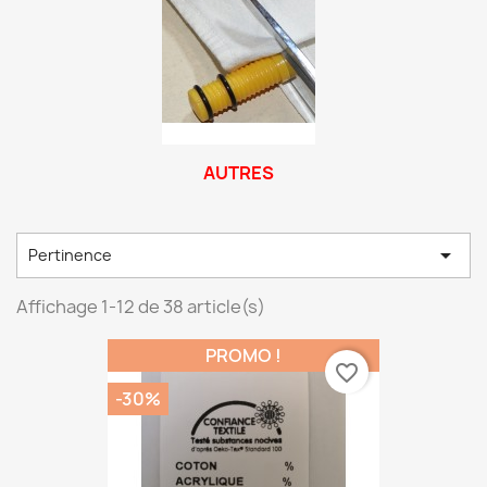
AUTRES

Pertinence
Affichage 1-12 de 38 article(s)
PROMO !
favorite_border
-30%