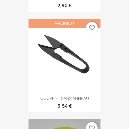
2,90 €
PROMO !
favorite_border
COUPE FIL SANS ANNEAU
3,54 €
favorite_border