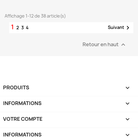
Affichage 1-12 de 38 article(s)
1

Suivant
2
3
4
Retour en haut

PRODUITS

INFORMATIONS

VOTRE COMPTE

INFORMATIONS
keyboard_arrow_down