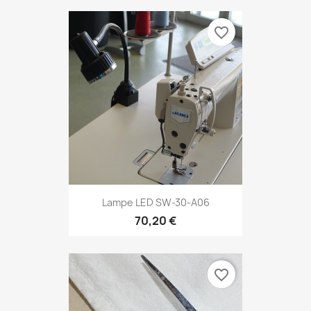
favorite_border
Lampe LED SW-30-A06
70,20 €
favorite_border