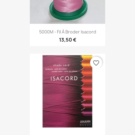
5000M - Fil À Broder Isacord
13,50 €
favorite_border