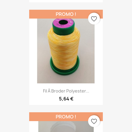
PROMO !
favorite_border
Fil À Broder Polyester...
5,64 €
PROMO !
favorite_border