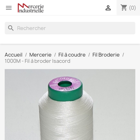
shopping_cart


(0)
search
Accueil
Mercerie
Fil à coudre
Fil Broderie
1000M - Fil à broder Isacord