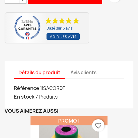
Basé sur 6 avis
VOIR LES AVIS
Détails du produit
Avis clients
Référence
1ISACORDF
En stock
7 Produits
VOUS AIMEREZ AUSSI
PROMO !
favorite_border