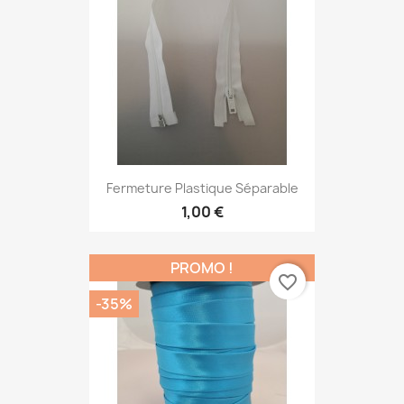
Fermeture Plastique Séparable
1,00 €
PROMO !
favorite_border
-35%