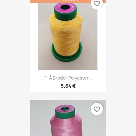
favorite_border
Fil À Broder Polyester...
5,64 €
favorite_border