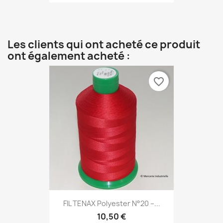
Les clients qui ont acheté ce produit
ont également acheté :
favorite_border
FIL TENAX Polyester N°20 –...
10,50 €