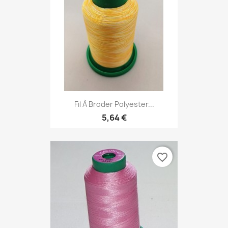
Fil À Broder Polyester...
5,64 €
favorite_border