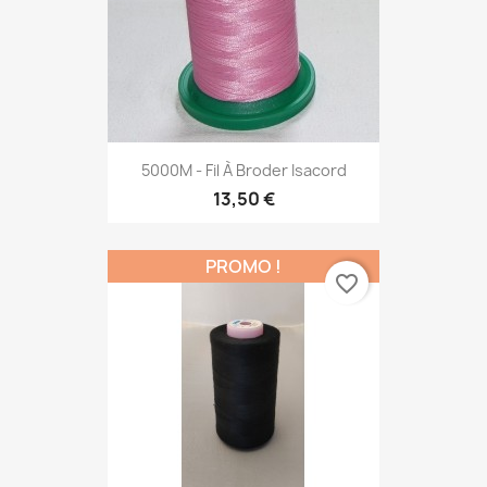
5000M - Fil À Broder Isacord
13,50 €
PROMO !
favorite_border