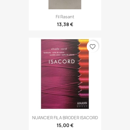
Fil Rasant
13,38 €
favorite_border
NUANCIER FIL A BRODER ISACORD
15,00 €