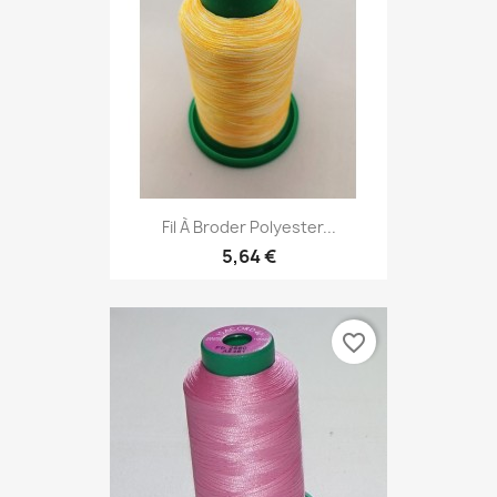
Fil À Broder Polyester...
5,64 €
favorite_border