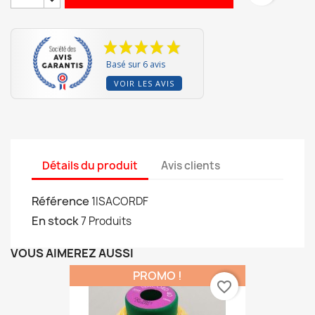
Basé sur 6 avis
VOIR LES AVIS
Détails du produit
Avis clients
Référence
1ISACORDF
En stock
7 Produits
VOUS AIMEREZ AUSSI
PROMO !
favorite_border