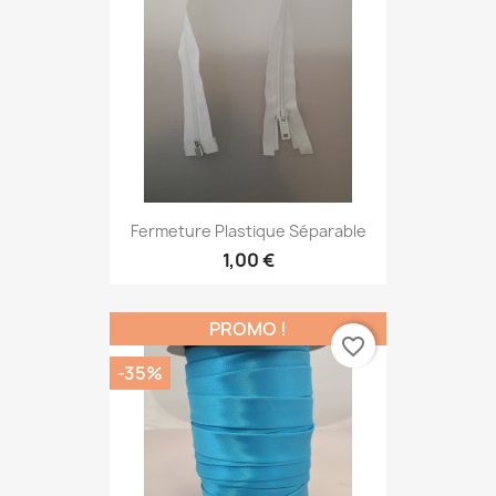
Fermeture Plastique Séparable
1,00 €
PROMO !
favorite_border
-35%