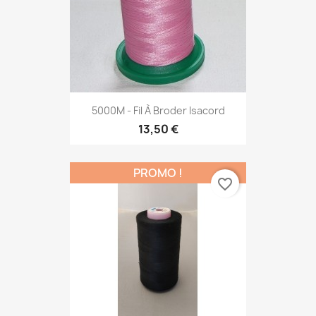
5000M - Fil À Broder Isacord
13,50 €
PROMO !
favorite_border