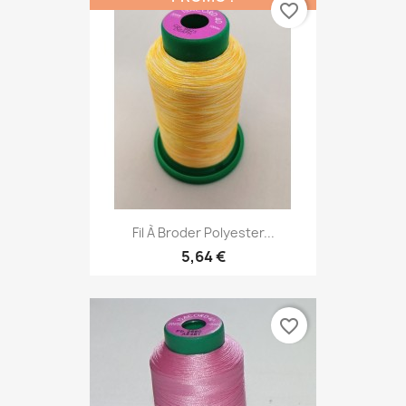
favorite_border
Fil À Broder Polyester...
5,64 €
favorite_border