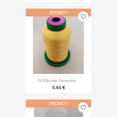
PROMO !
favorite_border
Fil À Broder Polyester...
5,64 €
PROMO !
favorite_border