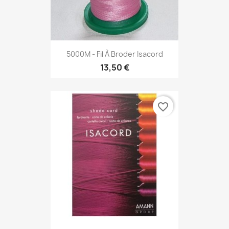
5000M - Fil À Broder Isacord
13,50 €
favorite_border