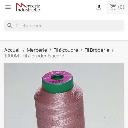
shopping_cart


(0)
search
Accueil
Mercerie
Fil à coudre
Fil Broderie
1000M - Fil à broder Isacord