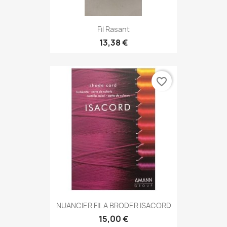
Fil Rasant
13,38 €
favorite_border
NUANCIER FIL A BRODER ISACORD
15,00 €