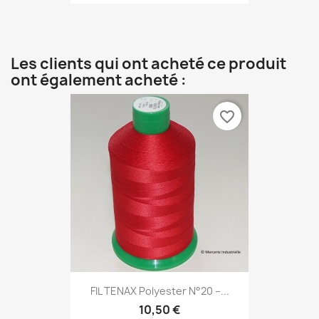
Les clients qui ont acheté ce produit
ont également acheté :
favorite_border
FIL TENAX Polyester N°20 –...
10,50 €