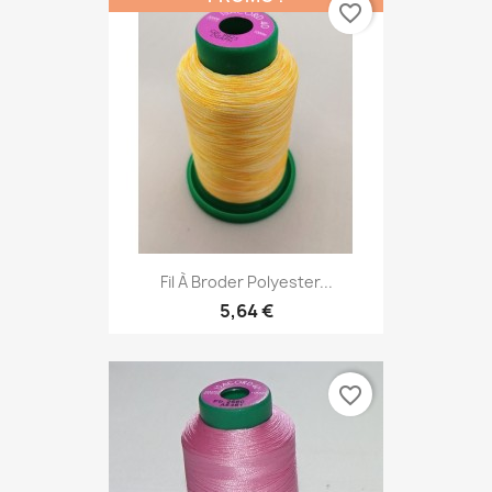
favorite_border
Fil À Broder Polyester...
5,64 €
favorite_border