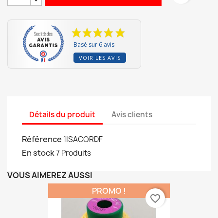
Basé sur 6 avis
VOIR LES AVIS
Détails du produit
Avis clients
Référence
1ISACORDF
En stock
7 Produits
VOUS AIMEREZ AUSSI
PROMO !
favorite_border