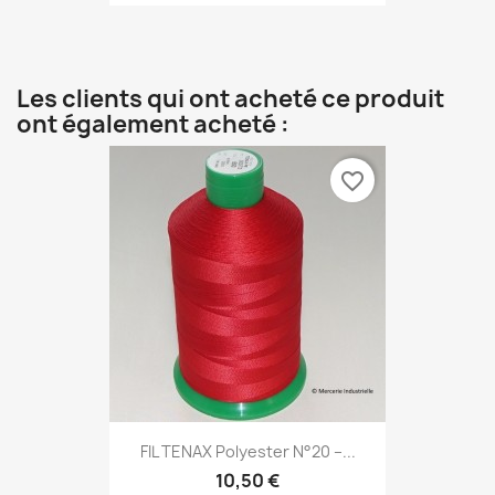
Les clients qui ont acheté ce produit
ont également acheté :
favorite_border
FIL TENAX Polyester N°20 –...
10,50 €