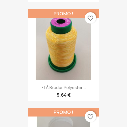
PROMO !
favorite_border
Fil À Broder Polyester...
5,64 €
PROMO !
favorite_border