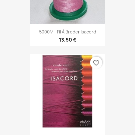
5000M - Fil À Broder Isacord
13,50 €
favorite_border