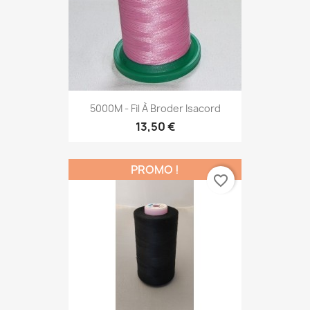
5000M - Fil À Broder Isacord
13,50 €
PROMO !
favorite_border