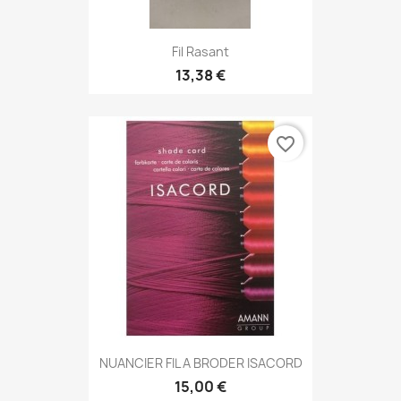
Fil Rasant
13,38 €
favorite_border
NUANCIER FIL A BRODER ISACORD
15,00 €