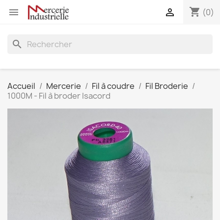
shopping_cart


(0)
search
Accueil
Mercerie
Fil à coudre
Fil Broderie
1000M - Fil à broder Isacord