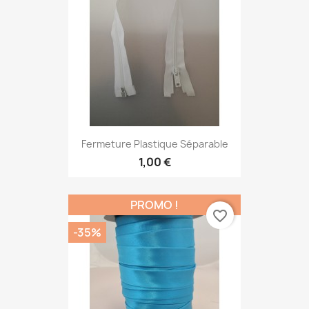
Fermeture Plastique Séparable
1,00 €
PROMO !
favorite_border
-35%