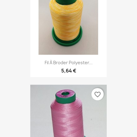
Fil À Broder Polyester...
5,64 €
favorite_border