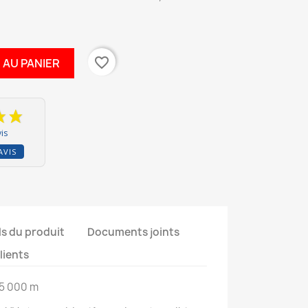
favorite_border
 AU PANIER
is
AVIS
ls du produit
Documents joints
clients
 5 000 m