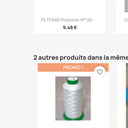
Aperçu rapide

FIL TENAX Polyester N°120 –...
C
9,48 €
2 autres produits dans la même
PROMO !
favorite_border