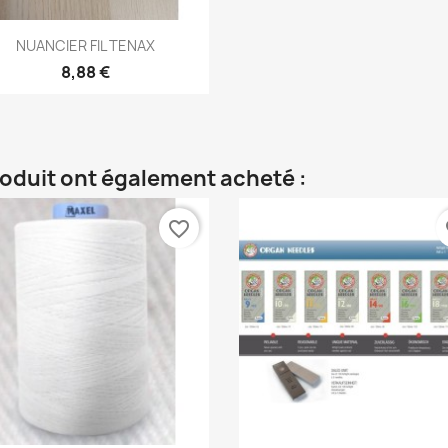
Aperçu rapide

NUANCIER FIL TENAX
8,88 €
roduit ont également acheté :
favorite_border
fa