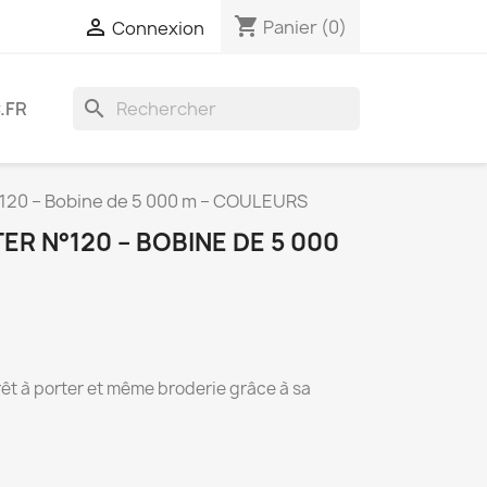
shopping_cart

Panier
(0)
Connexion
search
.FR
°120 – Bobine de 5 000 m – COULEURS
ER N°120 – BOBINE DE 5 000
rêt à porter et même broderie grâce à sa