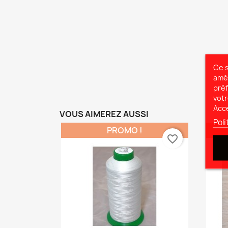
Ce s
amél
préf
votr
Acc
VOUS AIMEREZ AUSSI
Poli
PROMO !
favorite_border