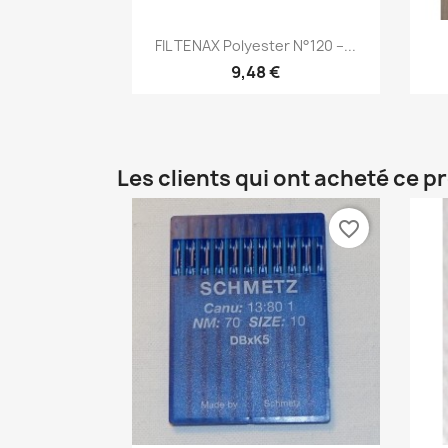
Aperçu rapide

FIL TENAX Polyester N°120 –...
9,48 €
Les clients qui ont acheté ce p
favorite_border