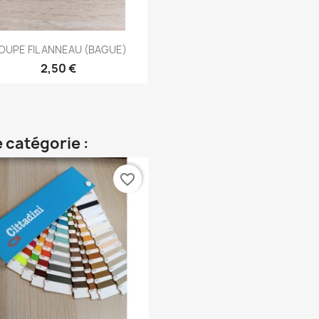
Aperçu rapide

OUPE FIL ANNEAU (BAGUE)
2,50 €
 catégorie :
favorite_border