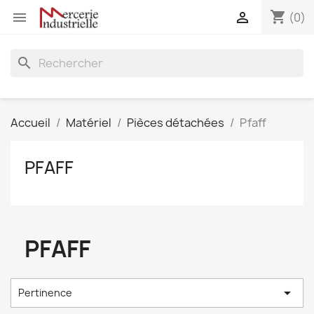
shopping_cart


(0)
search
Accueil
Matériel
Pièces détachées
Pfaff
PFAFF
PFAFF

Pertinence