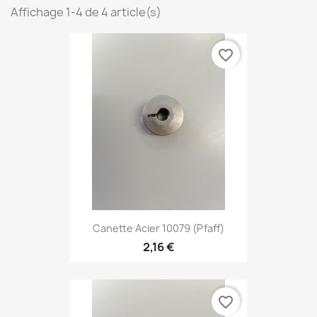
Affichage 1-4 de 4 article(s)
favorite_border
Canette Acier 10079 (Pfaff)
2,16 €
favorite_border