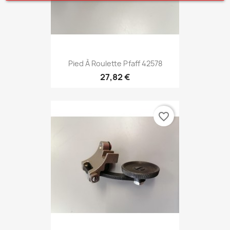
Pied À Roulette Pfaff 42578
27,82 €
favorite_border