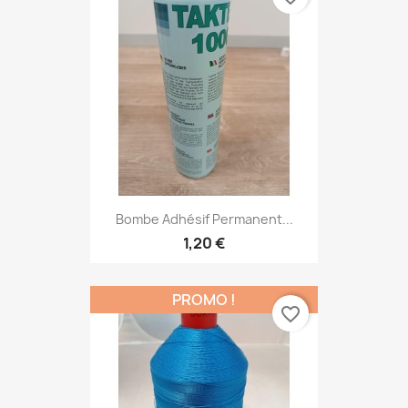
Bombe Adhésif Permanent...
1,20 €
PROMO !
favorite_border