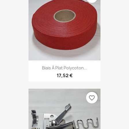
Biais À Plat Polycoton...
17,52 €
favorite_border