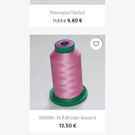
Passepoil 10x2x2
9,80 €
11,53 €
favorite_border
5000M - Fil À Broder Isacord
13,50 €