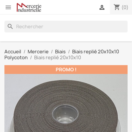
shopping_cart


(0)
search
Accueil
Mercerie
Biais
Biais replié 20x10x10
Polycoton
Biais replié 20x10x10
PROMO !