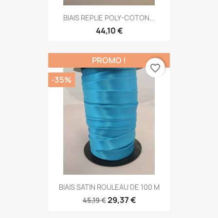
BIAIS REPLIE POLY-COTON...
44,10 €
PROMO !
favorite_border
-35%
BIAIS SATIN ROULEAU DE 100 M
29,37 €
45,19 €