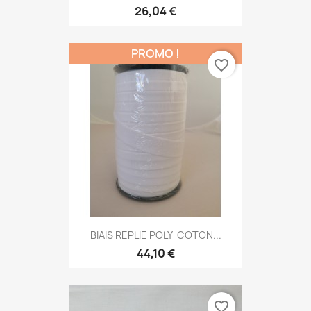
26,04 €
PROMO !
favorite_border
BIAIS REPLIE POLY-COTON...
44,10 €
favorite_border