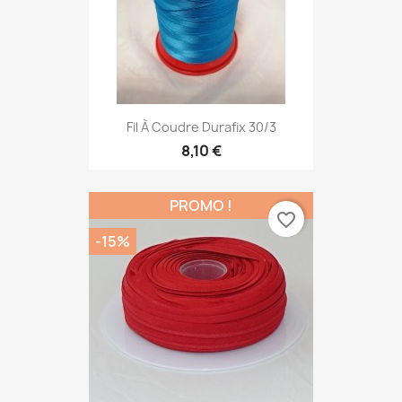
Fil À Coudre Durafix 30/3
8,10 €
PROMO !
favorite_border
-15%