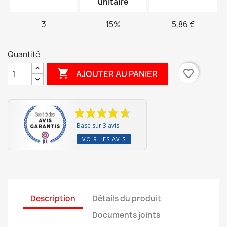
unitaire
3
15%
5,86 €
Quantité

favorite_border
AJOUTER AU PANIER
Basé sur 3 avis
VOIR LES AVIS
Description
Détails du produit
Documents joints