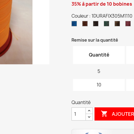
35%
à partir de 10 bobines
Couleur : 1DURAFIX305M1110
1DURAFIX3051773
1DURAFIX305M79
1DURAFIX305M15
1DURAFIX30
1DURAF
1
305M8
B
Marro
Remise sur la quantité
Quantité
5
10
Quantité

AJOUTER