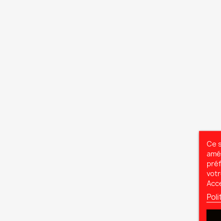
Ce s
amél
préf
votr
Acc
Poli