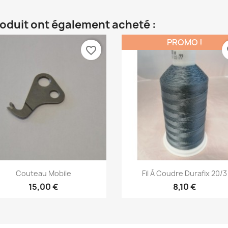
roduit ont également acheté :
PROMO !
favorite_border
fa
Aperçu rapide
Aperçu rapide


Couteau Mobile
Fil À Coudre Durafix 20/3
15,00 €
8,10 €