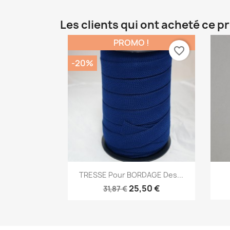
Les clients qui ont acheté ce p
PROMO !
favorite_border
-20%
Aperçu rapide

TRESSE Pour BORDAGE Des...
+10
25,50 €
31,87 €