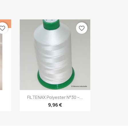
vorite_border
favorite_border
Aperçu rapide

FIL TENAX Polyester N°30 –...
9,96 €