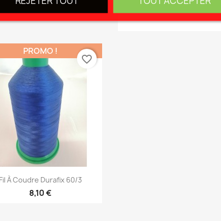
REJETER TOUT
TOUT ACCEPTER
Lubrification: 7%
PROMO !
favorite_border
Aperçu rapide

Fil À Coudre Durafix 60/3
8,10 €