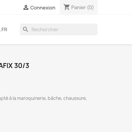
shopping_cart

Panier
(0)
Connexion
search
.FR
AFIX 30/3
apté à la maroquinerie, bâche, chaussure,