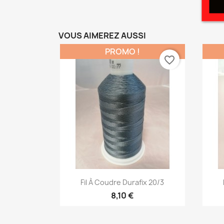
VOUS AIMEREZ AUSSI
PROMO !
favorite_border
Aperçu rapide

Fil À Coudre Durafix 20/3
8,10 €