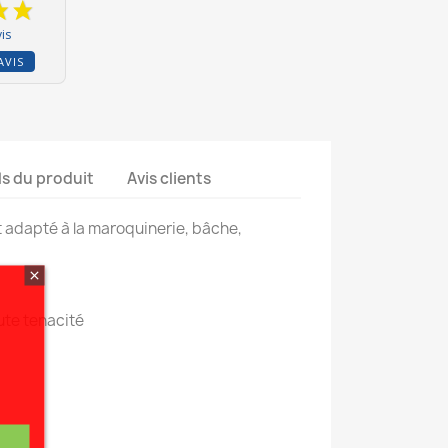
is
AVIS
ls du produit
Avis clients
t adapté à la maroquinerie, bâche,
ute tenacité