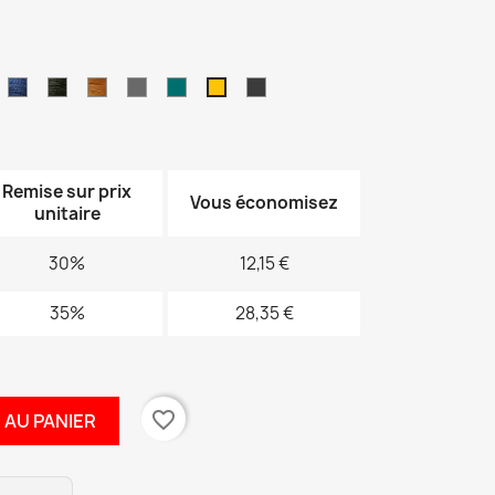
5
5M544
IX
DURAFIX3051252
1DURAFIX305M1423
1DURAFIX3051405
1DURAFIX3051778
1DURAFIX305M107
1DURAFIX305M238
1DURAFIX305M1570
1DURAFIX305M1110
96
ordeaux
Bleu
kaki
ocre
n
jaune
Remise sur prix
Vous économisez
unitaire
30%
12,15 €
35%
28,35 €
favorite_border
 AU PANIER