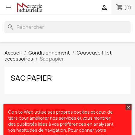
shopping_cart


(0)
search
Accueil
Conditionnement
Couseuse fil et
accessoires
Sac papier
SAC PAPIER
SAC PAPIER
Ce site Web utilise ses propres cookies et ceux de
tiers pour améliorer nos services et vous montrer
des publicités liées à vos préférences en analysant
vos habitudes de navigation. Pour donner votre